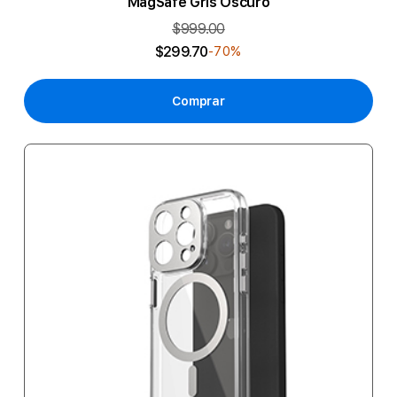
MagSafe Gris Oscuro
$999.00
$299.70
-70%
Comprar