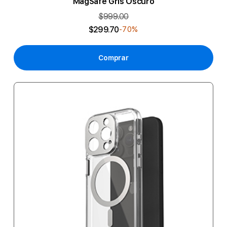
MagSafe Gris Oscuro
$999.00
$299.70
-70%
Comprar