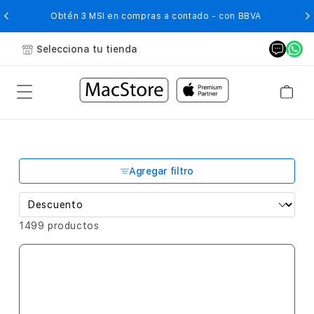
O
Obtén 3 MSI en compras a contado - con BBVA
Selecciona tu tienda
Agregar filtro
1499 productos