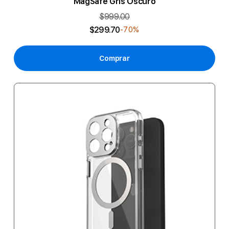
MagSafe Gris Oscuro
$999.00
$299.70
-70%
Comprar