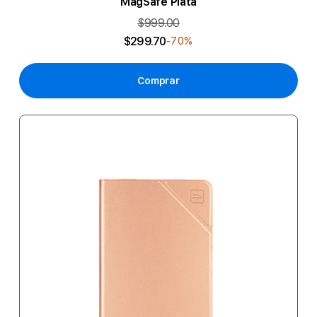
MagSafe Plata
$999.00
$299.70
-70%
Comprar