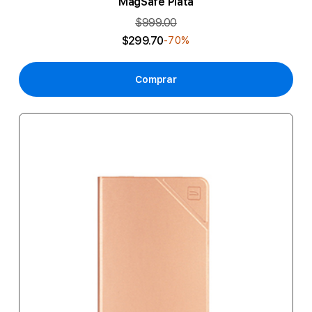
MagSafe Plata
$999.00
$299.70
-70%
Comprar