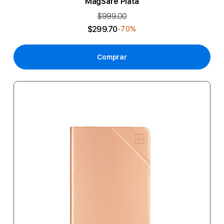
MagSafe Plata
$999.00
$299.70
-70%
Comprar