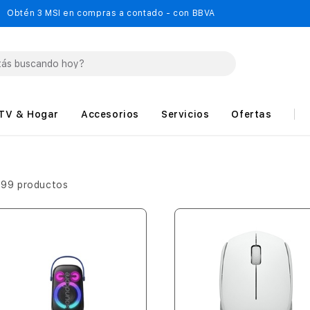
Obtén 3 MSI en compras a contado - con BBVA
TV & Hogar
Accesorios
Servicios
Ofertas
499 productos