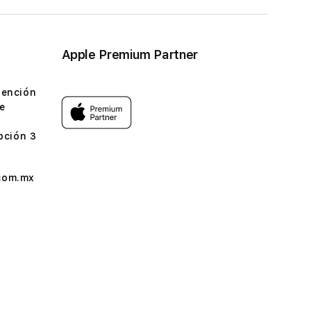
Apple Premium Partner
tención
e
pción 3
com.mx