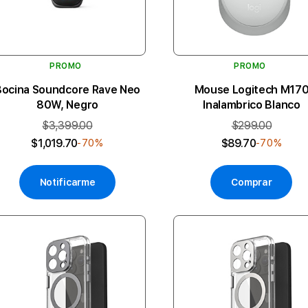
PROMO
PROMO
Bocina Soundcore Rave Neo
Mouse Logitech M17
80W, Negro
Inalambrico Blanco
$3,399.00
$299.00
$1,019.70
$89.70
-70%
-70%
Notificarme
Comprar