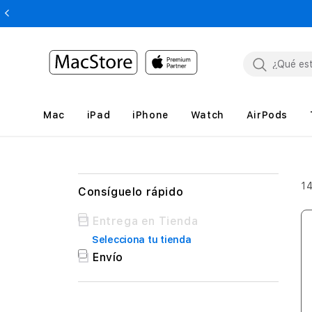
Mac
iPad
iPhone
Watch
AirPods
1
Consíguelo rápido
Consíguelo
Entrega en Tienda
rápido
Selecciona tu tienda
Envío