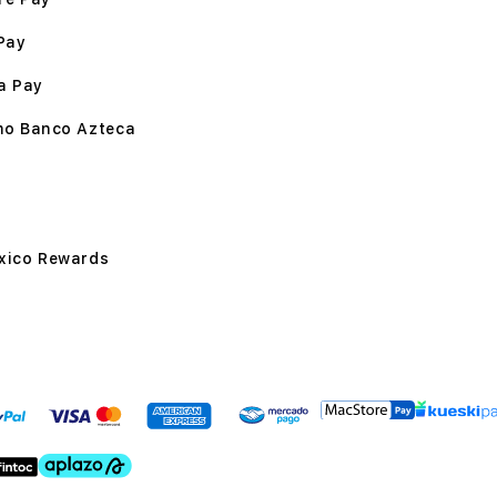
Pay
a Pay
mo Banco Azteca
xico Rewards