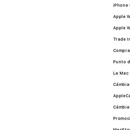
iPhone 
Apple W
Apple 
Trade I
Compra
Punto d
La Mac 
Cámbia
AppleC
Cámbia
Promoc
MacSto