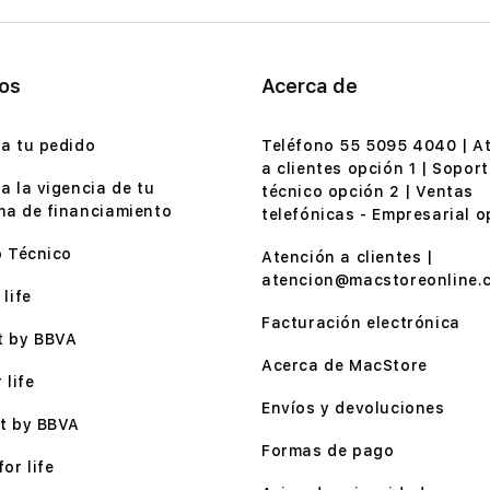
ios
Acerca de
a tu pedido
Teléfono 55 5095 4040 | A
a clientes opción 1 | Soport
a la vigencia de tu
técnico opción 2 | Ventas
a de financiamiento
telefónicas - Empresarial o
o Técnico
Atención a clientes |
atencion@macstoreonline.
life
Facturación electrónica
t by BBVA
Acerca de MacStore
 life
Envíos y devoluciones
t by BBVA
Formas de pago
or life