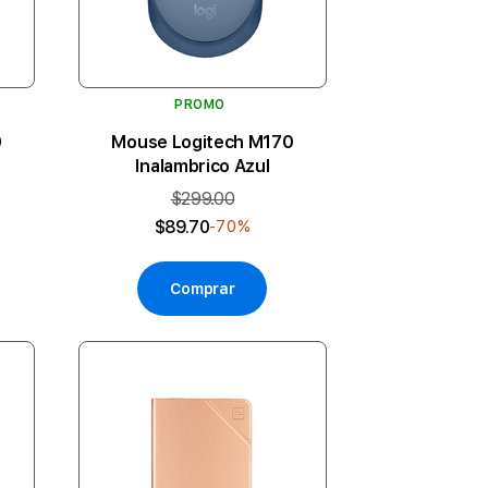
PROMO
0
Mouse Logitech M170
Inalambrico Azul
$299.00
$89.70
-70%
Comprar