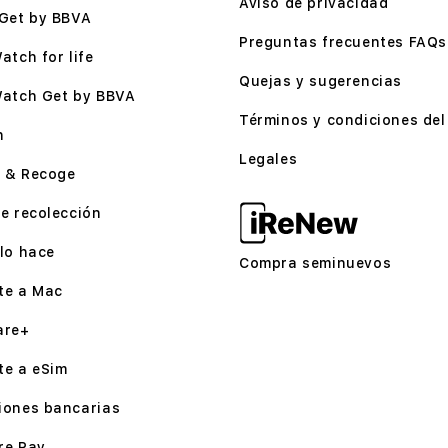
Aviso de privacidad
Get by BBVA
Preguntas frecuentes FAQs
atch for life
Quejas y sugerencias
Watch Get by BBVA
Términos y condiciones del 
n
Legales
 & Recoge
e recolección
lo hace
Compra seminuevos
te a Mac
are+
te a eSim
iones bancarias
re Pay