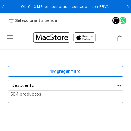
O
Obtén 3 MSI en compras a contado - con BBVA
Selecciona tu tienda
Agregar filtro
1504 productos