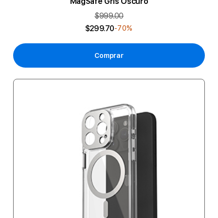
MagSafe Gris Oscuro
$999.00
$299.70
-70%
Comprar