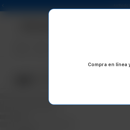
AirPods 
Mac
iPad
iPhone
Watch
AirPods
Compra en línea 
NUE
NUEVO
PROMO
Acc
Accesorios para Mac
Desd
Desde $80.10