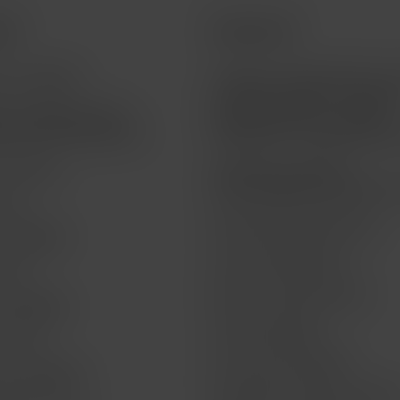
ios
Acerca de
a tu pedido
Teléfono 55 5095 4040 | A
a clientes opción 1 | Soport
a la vigencia de tu
técnico opción 2 | Ventas
a de financiamiento
telefónicas - Empresarial o
o Técnico
Atención a clientes |
atencion@macstoreonline.
life
Facturación electrónica
t by BBVA
Acerca de MacStore
 life
Envíos y devoluciones
t by BBVA
Formas de pago
or life
Aviso de privacidad
Get by BBVA
Preguntas frecuentes FAQs