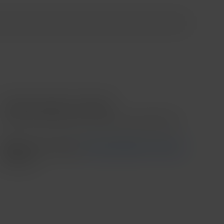
Contado o Meses sin intereses
*Meses sin intereses aplica en compras mínimas de $3,000.00
Recoge en tienda
Ver disponibilidad en tienda
Envío
....