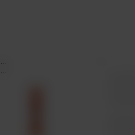
...
...
...