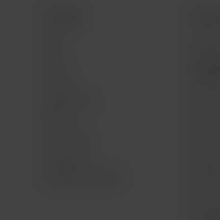
Comprar
Servic
Mac
Consult
iPad
Consult
program
iPhone
Servici
Apple Watch
Mac for 
Música
Mac Ge
TV & Hogar
iPad for
Accesorios
iPad Ge
Bundle AWS AirPods
iPhone f
iPhone 