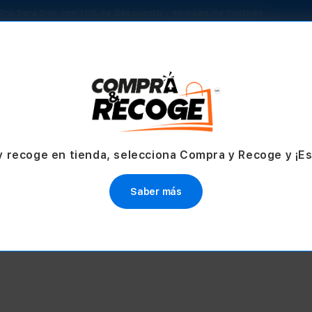
Pro 3era Gen con 15% de descuento - en pago de contado
TV & Hogar
Accesorios
Servicios
Ofertas
y recoge en tienda, selecciona Compra y Recoge y ¡E
VO
PROMO
NUEVO
PROMO
esorios para iPad
Accesorios para iPhone
Saber más
e $80.10
Desde $80.10