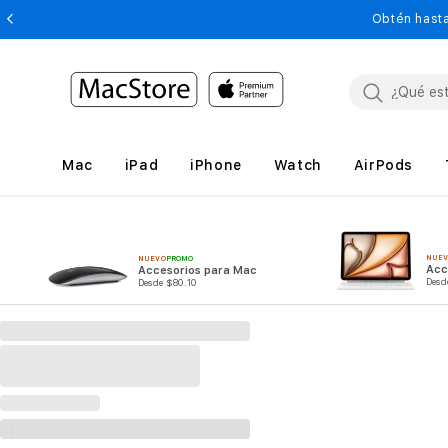
Obtén hasta
Mac
iPad
iPhone
Watch
AirPods
NUE
NUEVO
PROMO
Acc
Accesorios para Mac
Desd
Desde $80.10