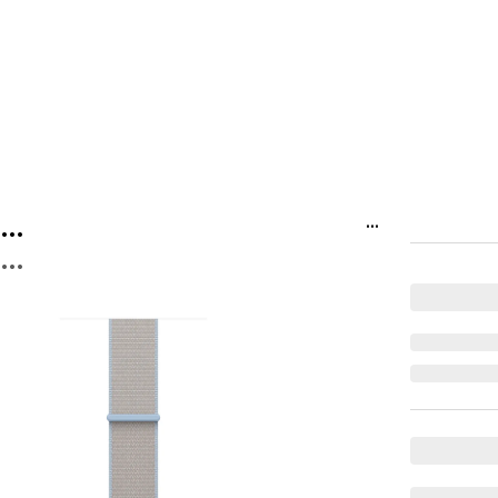
...
...
...