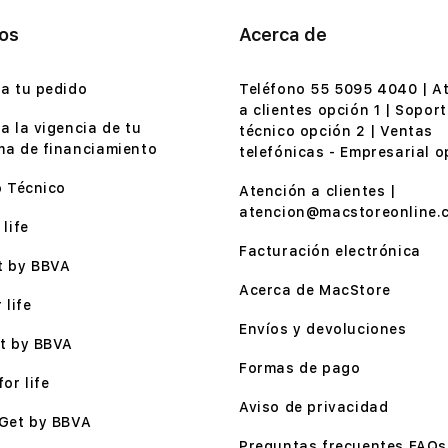
ios
Acerca de
a tu pedido
Teléfono 55 5095 4040 | A
a clientes opción 1 | Soport
a la vigencia de tu
técnico opción 2 | Ventas
a de financiamiento
telefónicas - Empresarial o
o Técnico
Atención a clientes |
atencion@macstoreonline.
life
Facturación electrónica
t by BBVA
Acerca de MacStore
 life
Envíos y devoluciones
t by BBVA
Formas de pago
or life
Aviso de privacidad
Get by BBVA
Preguntas frecuentes FAQs