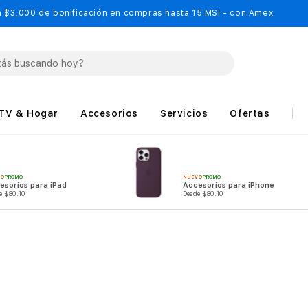
 $3,000 de bonificación en compras hasta 15 MSI - con Amex
TV & Hogar
Accesorios
Servicios
Ofertas
VO
PROMO
NUEVO
PROMO
esorios para iPad
Accesorios para iPhone
e $80.10
Desde $80.10