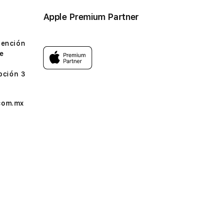
Apple Premium Partner
tención
e
pción 3
com.mx