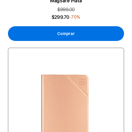
MagSafe Plata
$999.00
$299.70
-70%
Comprar