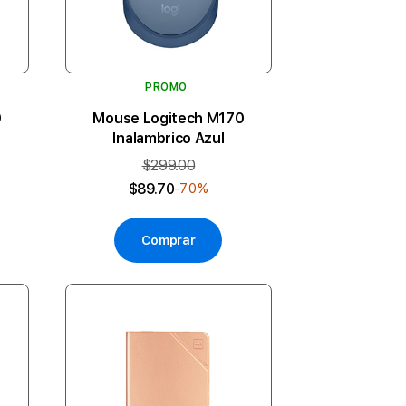
PROMO
0
Mouse Logitech M170
Inalambrico Azul
$299.00
$89.70
-70%
Comprar