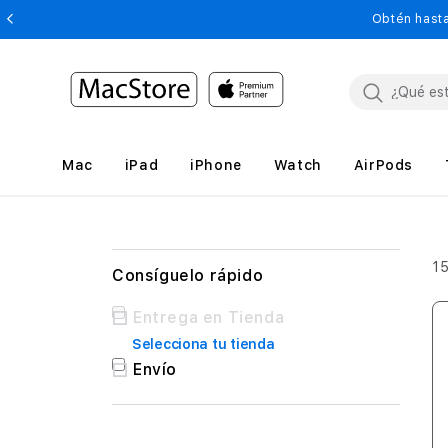
Obtén hasta
Mac
iPad
iPhone
Watch
AirPods
1
Consíguelo rápido
Consíguelo
Entrega en Tienda
rápido
Selecciona tu tienda
Envío