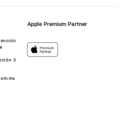
Apple Premium Partner
tención
e
pción 3
com.mx