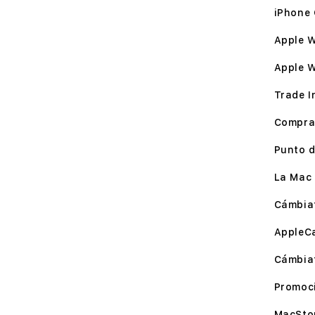
iPhone 
Apple W
Apple 
Trade I
Compra
Punto d
La Mac 
Cámbia
AppleC
Cámbia
Promoc
MacSto