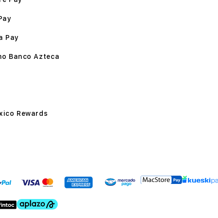
Pay
a Pay
mo Banco Azteca
xico Rewards