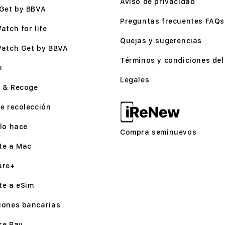
Aviso de privacidad
Get by BBVA
Preguntas frecuentes FAQs
atch for life
Quejas y sugerencias
Watch Get by BBVA
Términos y condiciones del 
n
Legales
 & Recoge
e recolección
lo hace
Compra seminuevos
te a Mac
are+
te a eSim
iones bancarias
re Pay