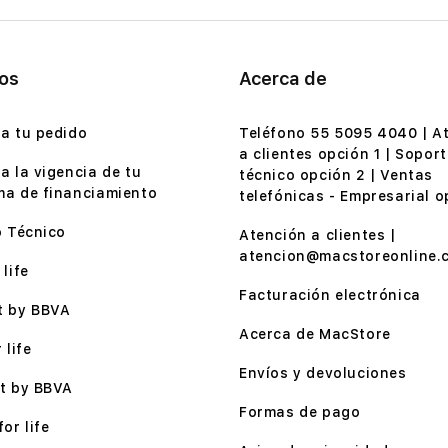
ios
Acerca de
a tu pedido
Teléfono 55 5095 4040 | A
a clientes opción 1 | Soport
a la vigencia de tu
técnico opción 2 | Ventas
a de financiamiento
telefónicas - Empresarial o
o Técnico
Atención a clientes |
atencion@macstoreonline.
life
Facturación electrónica
t by BBVA
Acerca de MacStore
 life
Envíos y devoluciones
t by BBVA
Formas de pago
or life