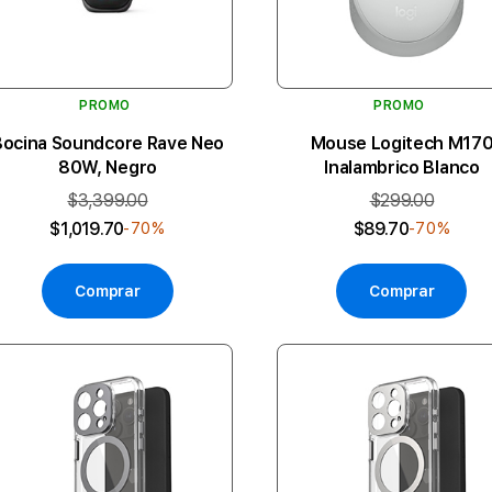
PROMO
PROMO
Bocina Soundcore Rave Neo
Mouse Logitech M17
80W, Negro
Inalambrico Blanco
$3,399.00
$299.00
$1,019.70
$89.70
-70%
-70%
Comprar
Comprar