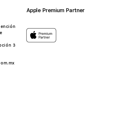
Apple Premium Partner
tención
e
pción 3
com.mx