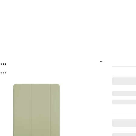
...
...
...