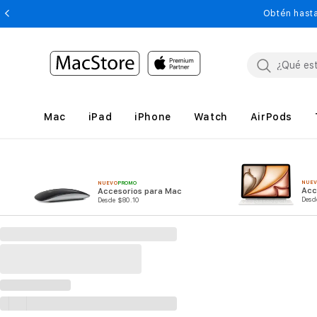
Obtén hasta
Mac
iPad
iPhone
Watch
AirPods
NUE
NUEVO
PROMO
Acc
Accesorios para Mac
Desd
Desde $80.10