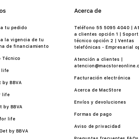
ios
Acerca de
a tu pedido
Teléfono 55 5095 4040 | A
a clientes opción 1 | Soport
a la vigencia de tu
técnico opción 2 | Ventas
a de financiamiento
telefónicas - Empresarial o
o Técnico
Atención a clientes |
atencion@macstoreonline.
life
Facturación electrónica
t by BBVA
Acerca de MacStore
 life
Envíos y devoluciones
t by BBVA
Formas de pago
or life
Aviso de privacidad
Get by BBVA
Preguntas frecuentes FAQs