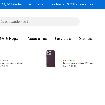
 $3,000 de bonificación en compras hasta 15 MSI - con Amex
TV & Hogar
Accesorios
Servicios
Ofertas
VO
PROMO
NUEVO
PROMO
esorios para iPad
Accesorios para iPhone
e $80.10
Desde $80.10