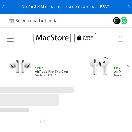
O
Obtén 3 MSI en compras a contado - con BBVA
Selecciona tu tienda
PROMO
PROMO
AirPods Pro 3ra Gen
AirPods 4
Desde $4,929.15
Desde $2,249