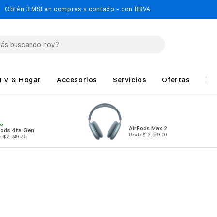
Obtén 3 MSI en compras a contado - con BBVA
TV & Hogar
Accesorios
Servicios
Ofertas
MO
AirPods Max 2
Pods 4ta Gen
Desde $12,999.00
e $2,249.25