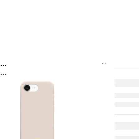
...
...
...