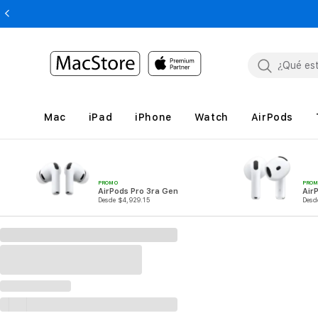
Mac
iPad
iPhone
Watch
AirPods
PROMO
PRO
AirPods Pro 3ra Gen
Air
Desde $4,929.15
Desd