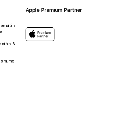
Apple Premium Partner
tención
e
pción 3
com.mx