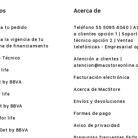
ios
Acerca de
a tu pedido
Teléfono 55 5095 4040 | A
a clientes opción 1 | Soport
a la vigencia de tu
técnico opción 2 | Ventas
a de financiamiento
telefónicas - Empresarial o
o Técnico
Atención a clientes |
atencion@macstoreonline.
life
Facturación electrónica
t by BBVA
Acerca de MacStore
 life
Envíos y devoluciones
t by BBVA
Formas de pago
or life
Aviso de privacidad
Get by BBVA
Preguntas frecuentes FAQs