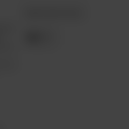
Apple Premium Partner
tención
e
pción 3
com.mx