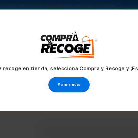
Pro 3era Gen con 15% de descuento - en pago de contado
TV & Hogar
Accesorios
Servicios
Ofertas
y recoge en tienda, selecciona Compra y Recoge y ¡E
Saber más