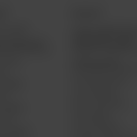
ios
Acerca de
a tu pedido
Teléfono 55 5095 4040 | A
a clientes opción 1 | Soport
a la vigencia de tu
técnico opción 2 | Ventas
a de financiamiento
telefónicas - Empresarial o
o Técnico
Atención a clientes |
atencion@macstoreonline.
life
Facturación electrónica
t by BBVA
Acerca de MacStore
 life
Envíos y devoluciones
t by BBVA
Formas de pago
or life
Aviso de privacidad
Get by BBVA