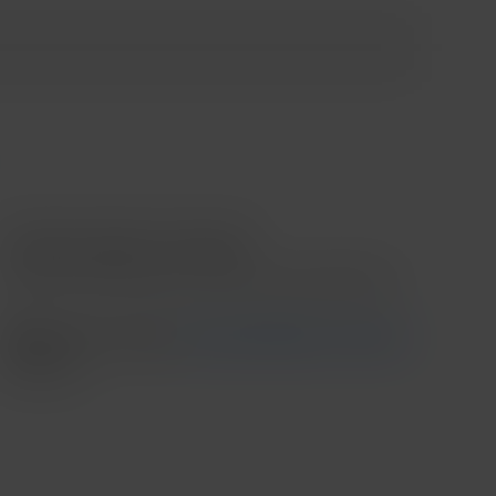
Contado o Meses sin intereses
*Meses sin intereses aplica en compras mínimas de $3,000.00
Recoge en tienda
Ver disponibilidad en tienda
Envío
....