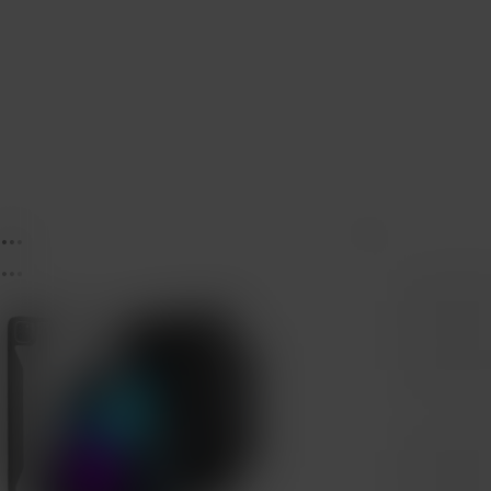
...
...
...