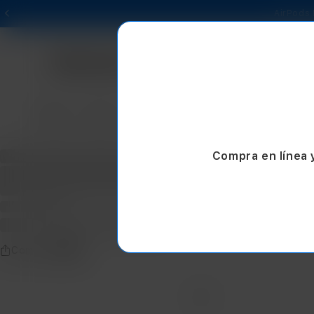
AirPods 
Mac
iPad
iPhone
Watch
AirPods
Compra en línea 
Compartir