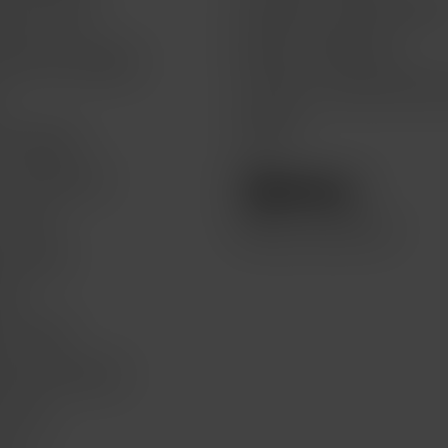
Preguntas frecuentes FAQs
atch for life
Quejas y sugerencias
Watch Get by BBVA
Términos y condiciones del 
n
Legales
 & Recoge
e recolección
lo hace
Compra seminuevos
te a Mac
are+
te a eSim
iones bancarias
re Pay