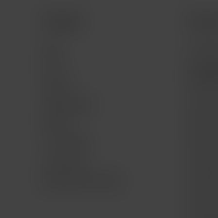
Comprar
Servic
Mac
Consult
iPad
Consult
program
iPhone
Servici
Apple Watch
Mac for 
Música
Mac Ge
TV & Hogar
iPad for
Accesorios
iPad Ge
Bundle AWS AirPods
iPhone f
iPhone 