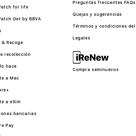
Preguntas frecuentes FAQs
atch for life
Quejas y sugerencias
Watch Get by BBVA
Términos y condiciones del 
n
Legales
 & Recoge
e recolección
lo hace
Compra seminuevos
te a Mac
are+
te a eSim
iones bancarias
re Pay