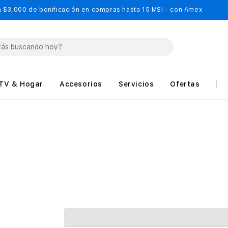
 $3,000 de bonificación en compras hasta 15 MSI - con Amex
TV & Hogar
Accesorios
Servicios
Ofertas