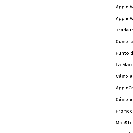
Apple W
Apple 
Trade I
Compra
Punto d
La Mac 
Cámbia
AppleC
Cámbia
Promoc
MacSto