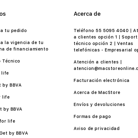
ios
Acerca de
a tu pedido
Teléfono 55 5095 4040 | A
a clientes opción 1 | Soport
a la vigencia de tu
técnico opción 2 | Ventas
a de financiamiento
telefónicas - Empresarial o
o Técnico
Atención a clientes |
atencion@macstoreonline.
life
Facturación electrónica
t by BBVA
Acerca de MacStore
 life
Envíos y devoluciones
t by BBVA
Formas de pago
or life
Aviso de privacidad
Get by BBVA