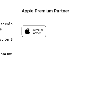
Apple Premium Partner
tención
e
pción 3
com.mx