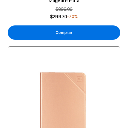
MagSafe Plata
$999.00
$299.70
-70%
Comprar