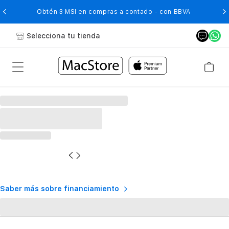
O
Obtén 3 MSI en compras a contado - con BBVA
Selecciona tu tienda
Saber más sobre financiamiento