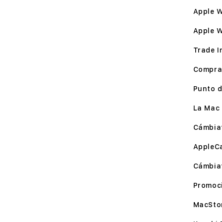
Apple W
Apple 
Trade I
Compra
Punto d
La Mac 
Cámbia
AppleC
Cámbia
Promoc
MacSto