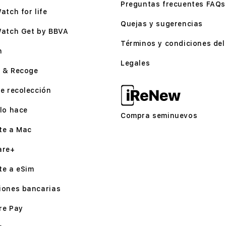
Preguntas frecuentes FAQs
atch for life
Quejas y sugerencias
Watch Get by BBVA
Términos y condiciones del 
n
Legales
 & Recoge
e recolección
lo hace
Compra seminuevos
te a Mac
are+
te a eSim
iones bancarias
re Pay