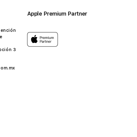
Apple Premium Partner
tención
e
pción 3
com.mx