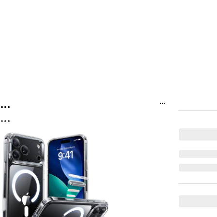
...
...
...