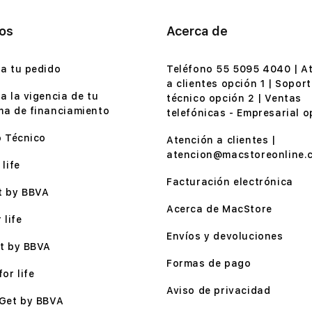
ios
Acerca de
a tu pedido
Teléfono 55 5095 4040 | A
a clientes opción 1 | Soport
a la vigencia de tu
técnico opción 2 | Ventas
a de financiamiento
telefónicas - Empresarial o
o Técnico
Atención a clientes |
atencion@macstoreonline.
life
Facturación electrónica
t by BBVA
Acerca de MacStore
 life
Envíos y devoluciones
t by BBVA
Formas de pago
or life
Aviso de privacidad
Get by BBVA