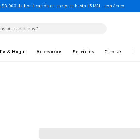
 $3,000 de bonificación en compras hasta 15 MSI - con Amex
TV & Hogar
Accesorios
Servicios
Ofertas