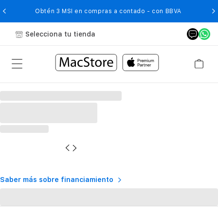
O
Obtén 3 MSI en compras a contado - con BBVA
Selecciona tu tienda
Saber más sobre financiamiento