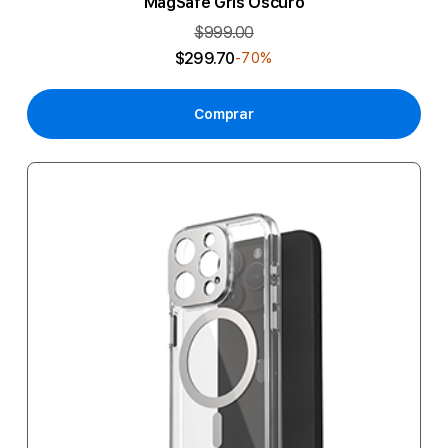
MagSafe Gris Oscuro
$999.00
$299.70
-70%
Comprar