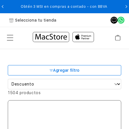
O
Obtén 3 MSI en compras a contado - con BBVA
Selecciona tu tienda
Agregar filtro
1504 productos