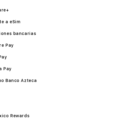
are+
te a eSim
iones bancarias
re Pay
Pay
a Pay
mo Banco Azteca
xico Rewards