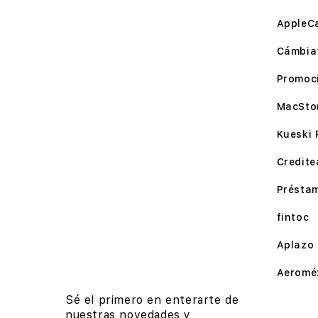
AppleC
Cámbia
Promoc
MacSto
Kueski 
Credite
Présta
fintoc
Aplazo
Aeromé
Sé el primero en enterarte de
nuestras novedades y