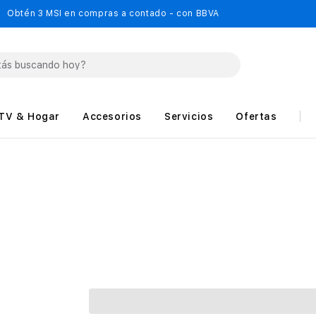
Obtén 3 MSI en compras a contado - con BBVA
TV & Hogar
Accesorios
Servicios
Ofertas