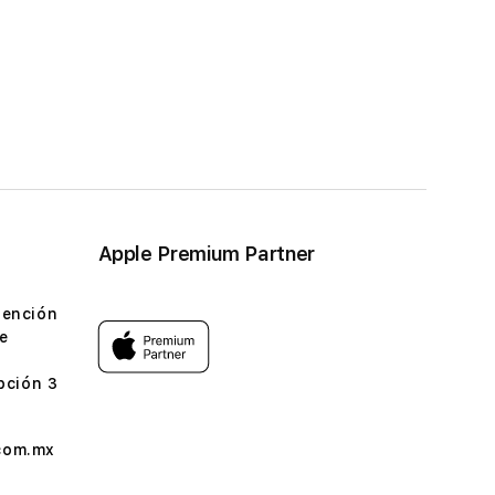
Apple Premium Partner
tención
e
pción 3
com.mx