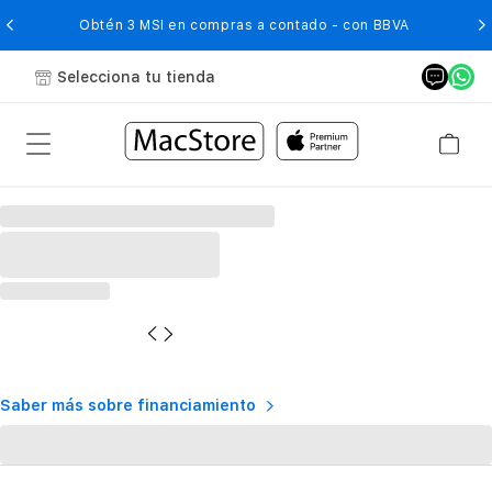
O
Obtén 3 MSI en compras a contado - con BBVA
Selecciona tu tienda
Saber más sobre financiamiento