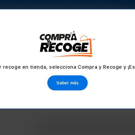
 $3,000 de bonificación en compras hasta 15 MSI - con Amex
TV & Hogar
Accesorios
Servicios
Ofertas
y recoge en tienda, selecciona Compra y Recoge y ¡E
Saber más