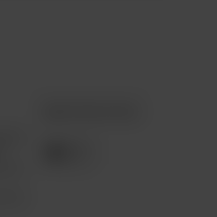
Apple Premium Partner
tención
e
pción 3
com.mx