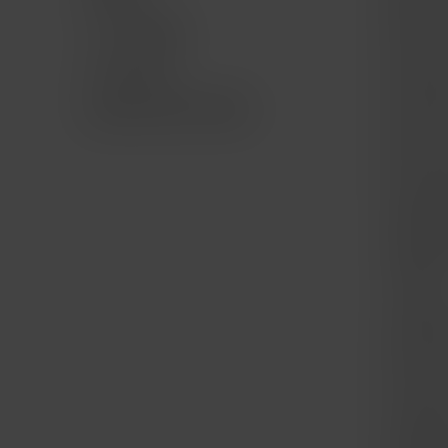
Mac Ge
TV & Hogar
iPad for
Accesorios
iPad Ge
Bundle AWS AirPods
iPhone f
iPhone 
Apple W
Apple 
Trade I
Compra
Punto d
La Mac 
Cámbia