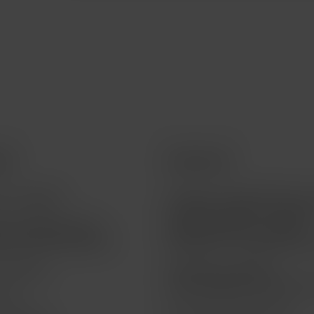
ios
Acerca de
a tu pedido
Teléfono 55 5095 4040 | A
a clientes opción 1 | Soport
a la vigencia de tu
técnico opción 2 | Ventas
a de financiamiento
telefónicas - Empresarial o
o Técnico
Atención a clientes |
atencion@macstoreonline.
life
Facturación electrónica