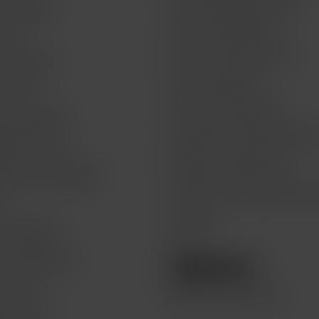
t by BBVA
Acerca de MacStore
 life
Envíos y devoluciones
t by BBVA
Formas de pago
or life
Aviso de privacidad
Get by BBVA
Preguntas frecuentes FAQs
atch for life
Quejas y sugerencias
Watch Get by BBVA
Términos y condiciones del 
n
Legales
 & Recoge
e recolección
lo hace
Compra seminuevos
te a Mac