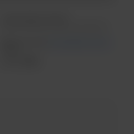
Contado o Meses sin intereses
*Meses sin intereses aplica en compras mínimas de $3,000.00
Recoge en tienda
Ver disponibilidad en tienda
Envío
....
Compartir