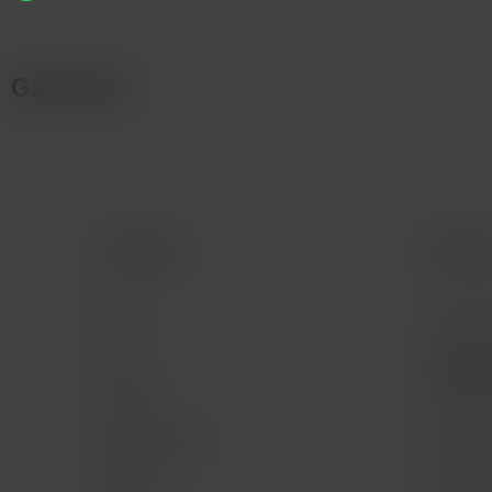
Garantía
Comprar
Servic
Mac
Consult
iPad
Consult
program
iPhone
Servici
Apple Watch
Mac for 
Música