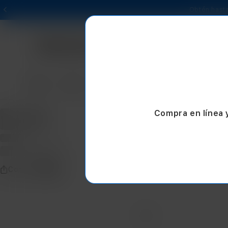
Obtén hasta
Mac
iPad
iPhone
Watch
AirPods
Compra en línea 
Compartir