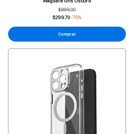
MagSafe Gris Oscuro
$999.00
$299.70
-70%
Comprar