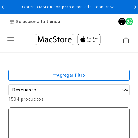
O
Obtén 3 MSI en compras a contado - con BBVA
Selecciona tu tienda
Agregar filtro
1504 productos