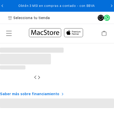
O
Obtén 3 MSI en compras a contado - con BBVA
Selecciona tu tienda
Saber más sobre financiamiento