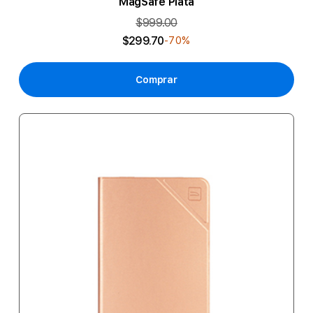
MagSafe Plata
$999.00
$299.70
-70%
Comprar