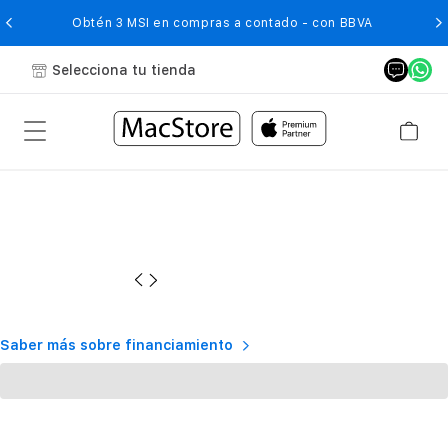
O
Obtén 3 MSI en compras a contado - con BBVA
Selecciona tu tienda
Saber más sobre financiamiento