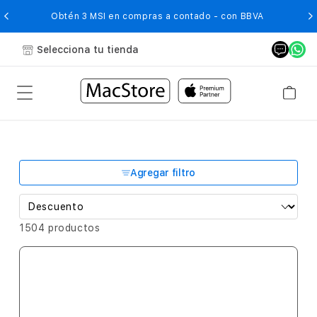
O
Obtén 3 MSI en compras a contado - con BBVA
Selecciona tu tienda
Agregar filtro
1504 productos