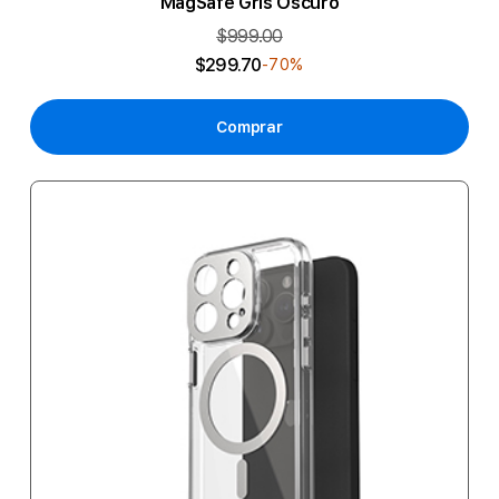
MagSafe Gris Oscuro
$999.00
$299.70
-70%
Comprar