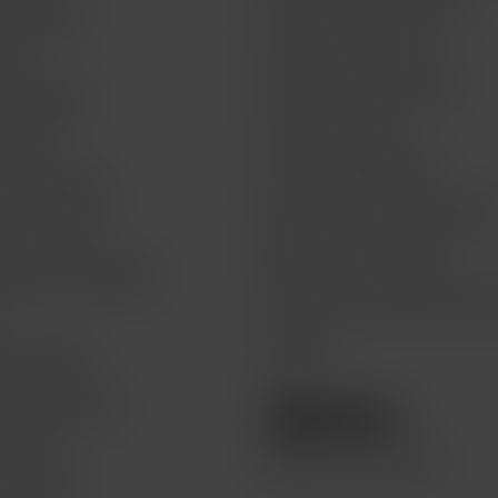
t by BBVA
Acerca de MacStore
 life
Envíos y devoluciones
t by BBVA
Formas de pago
or life
Aviso de privacidad
Get by BBVA
Preguntas frecuentes FAQs
atch for life
Quejas y sugerencias
Watch Get by BBVA
Términos y condiciones del 
n
Legales
 & Recoge
e recolección
lo hace
Compra seminuevos
te a Mac