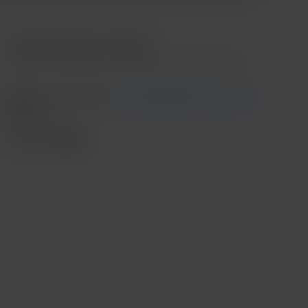
Contado o Meses sin intereses
*Meses sin intereses aplica en compras mínimas de $3,000.00
Recoge en tienda
Ver disponibilidad en tienda
Envío
....
Compartir