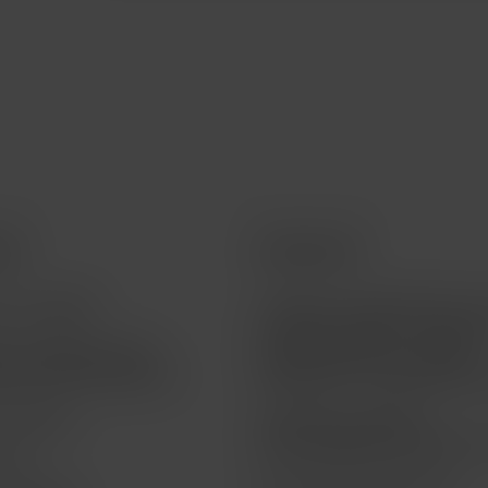
ios
Acerca de
a tu pedido
Teléfono 55 5095 4040 | A
a clientes opción 1 | Soport
a la vigencia de tu
técnico opción 2 | Ventas
a de financiamiento
telefónicas - Empresarial o
o Técnico
Atención a clientes |
atencion@macstoreonline.
life
Facturación electrónica