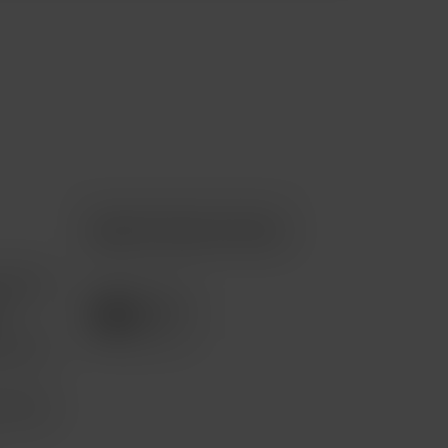
Apple Premium Partner
tención
e
pción 3
com.mx