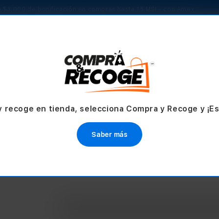
 $3,000 de bonificación en compras hasta 15 MSI - con Amex
TV & Hogar
Accesorios
Servicios
Ofertas
y recoge en tienda, selecciona Compra y Recoge y ¡E
Saber más