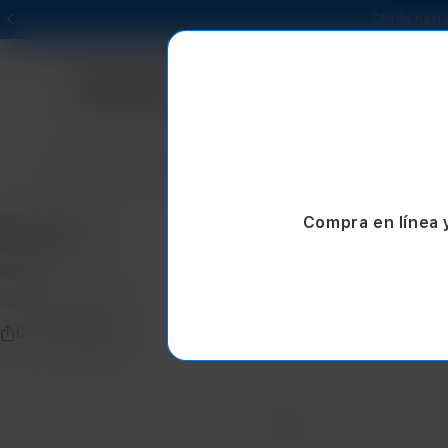
Obtén hasta
Mac
iPad
iPhone
Watch
AirPods
Compra en línea 
Compartir