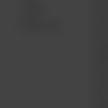
Mac Ge
TV & Hogar
iPad for
Accesorios
iPad Ge
Bundle AWS AirPods
iPhone f
iPhone 
Apple W
Apple 
Trade I
Compra
Punto d
La Mac 
Cámbia