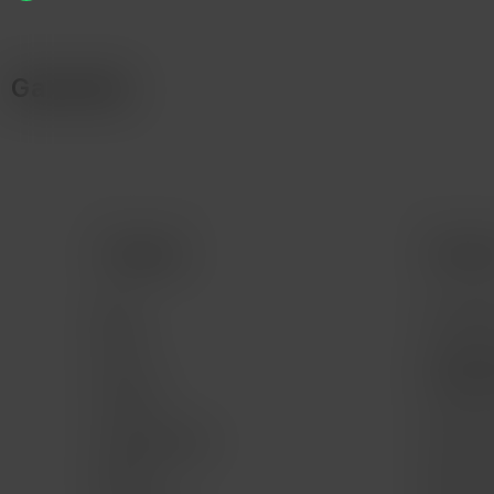
Garantía
Comprar
Servic
Mac
Consult
iPad
Consult
program
iPhone
Servici
Apple Watch
Mac for 
Música