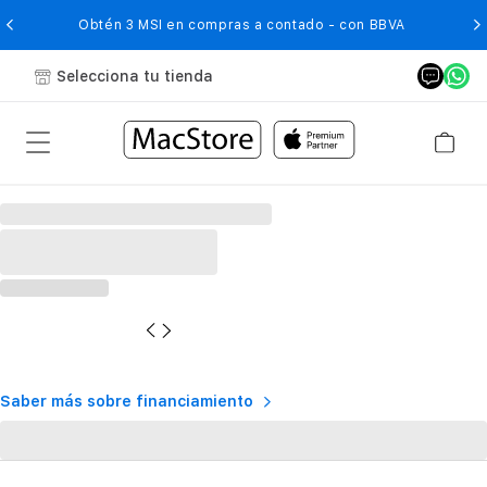
O
Obtén 3 MSI en compras a contado - con BBVA
Selecciona tu tienda
Saber más sobre financiamiento