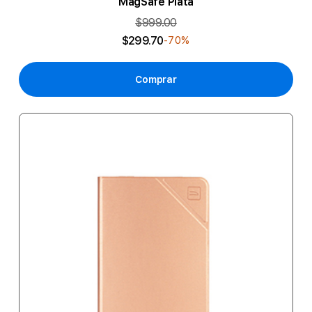
MagSafe Plata
$999.00
$299.70
-70%
Comprar