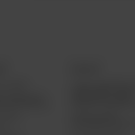
ios
Acerca de
a tu pedido
Teléfono 55 5095 4040 | A
a clientes opción 1 | Soport
a la vigencia de tu
técnico opción 2 | Ventas
a de financiamiento
telefónicas - Empresarial o
o Técnico
Atención a clientes |
atencion@macstoreonline.
life
Facturación electrónica