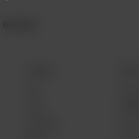
Garantía
Comprar
Servic
Mac
Consult
iPad
Consult
program
iPhone
Servici
Apple Watch
Mac for 
Música