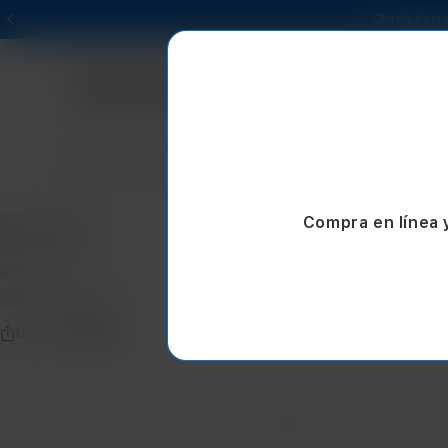
Obtén hasta
Mac
iPad
iPhone
Watch
AirPods
Compra en línea 
Compartir