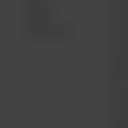
Mac Ge
TV & Hogar
iPad for
Accesorios
iPad Ge
Bundle AWS AirPods
iPhone f
iPhone 
Apple W
Apple 
Trade I
Compra
Punto d
La Mac 
Cámbia