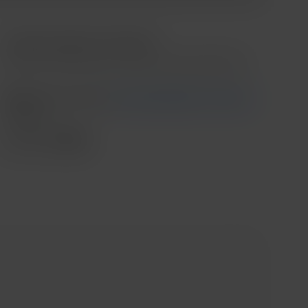
Contado o Meses sin intereses
*Meses sin intereses aplica en compras mínimas de $3,000.00
Recoge en tienda
Ver disponibilidad en tienda
Envío
....
Compartir