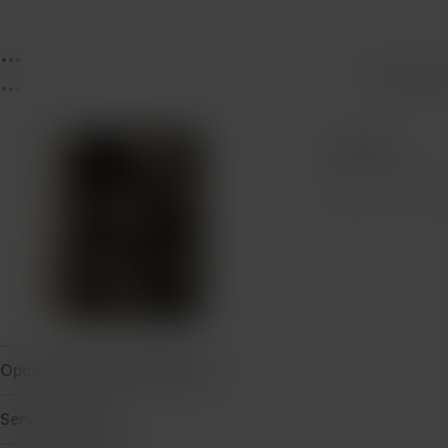
...
...
Protecció
...
Cantidad
Opciones de financiamiento
Servicio técnico