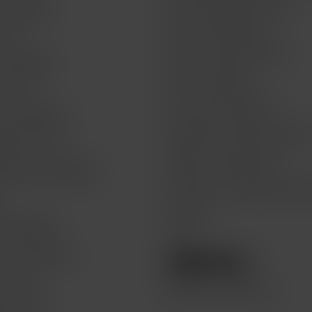
t by BBVA
Acerca de MacStore
 life
Envíos y devoluciones
t by BBVA
Formas de pago
or life
Aviso de privacidad
Get by BBVA
Preguntas frecuentes FAQs
atch for life
Quejas y sugerencias
Watch Get by BBVA
Términos y condiciones del 
n
Legales
 & Recoge
e recolección
lo hace
Compra seminuevos
te a Mac