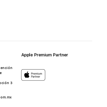
Apple Premium Partner
tención
e
pción 3
com.mx