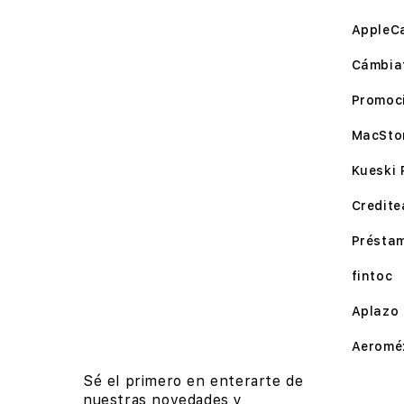
AppleC
Cámbia
Promoc
MacSto
Kueski 
Credite
Présta
fintoc
Aplazo
Aeromé
Sé el primero en enterarte de
nuestras novedades y