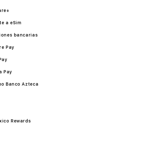
are+
te a eSim
iones bancarias
re Pay
Pay
a Pay
mo Banco Azteca
xico Rewards