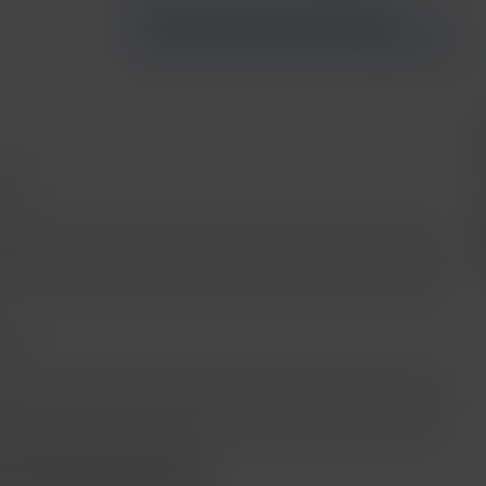
Saber más sobre financiamiento
Saber más sobre bancos participantes
n:
Sin plan de protección