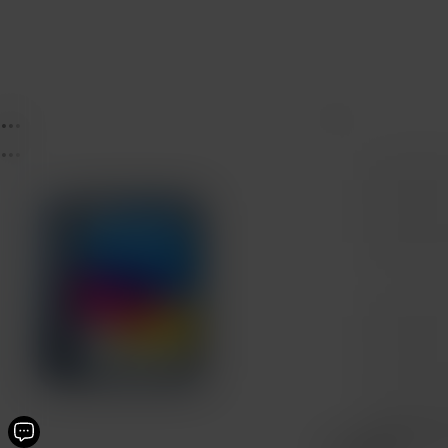
...
...
...
Protecció