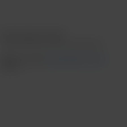
Contado o Meses sin intereses
*Meses sin intereses aplica en compras mínimas de $3,000.00
Recoge en tienda
Ver disponibilidad en tienda
Envío
....