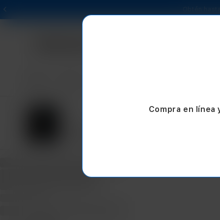
Obtén hasta
Mac
iPad
iPhone
Watch
AirPods
Compra en línea 
iPad Pro 13" M5
iPa
Desde $37,999.00
Desd