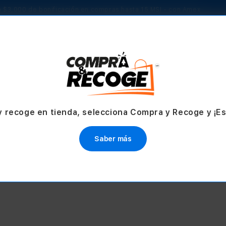
 $3,000 de bonificación en compras hasta 15 MSI - con Amex
TV & Hogar
Accesorios
Servicios
Ofertas
y recoge en tienda, selecciona Compra y Recoge y ¡E
PROMO
d Pro 11" M5
iPad Pro 13" M4
Saber más
e $29,999.00
Desde $41,999.30