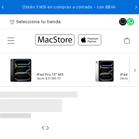
O
Obtén 3 MSI en compras a contado - con BBVA
Selecciona tu tienda
iPad Pro 13" M5
iPad Pro 1
Desde $37,999.00
Desde $29,99