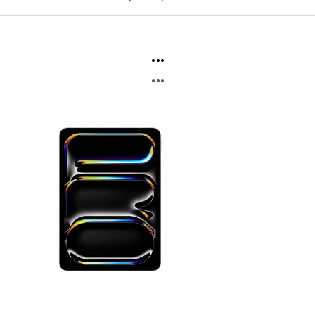
...
...