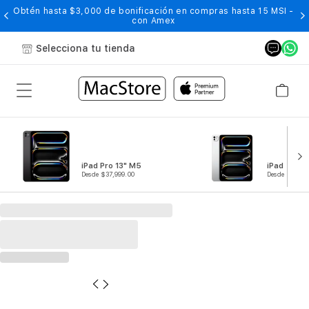
Obtén hasta $3,000 de bonificación en compras hasta 15 MSI -
con Amex
Selecciona tu tienda
iPad Pro 13" M5
iPad Pro 1
Desde $37,999.00
Desde $29,99