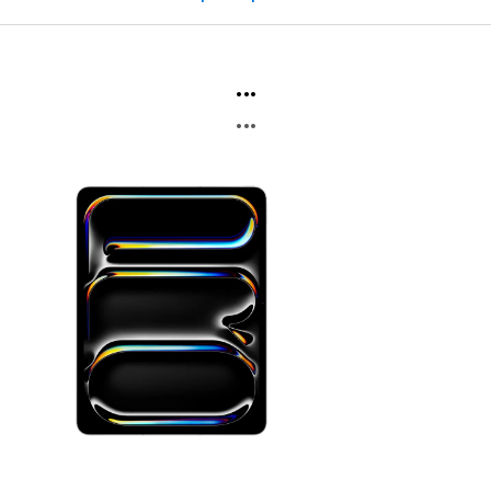
...
...