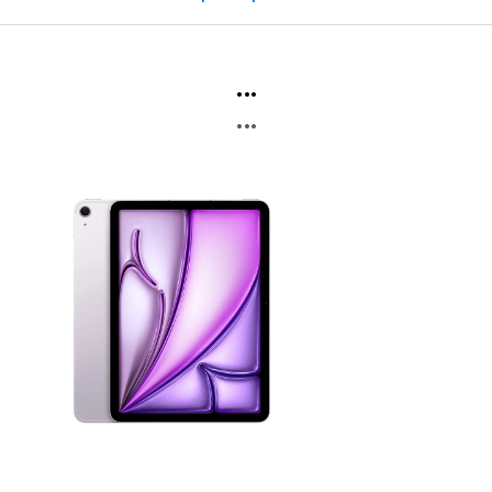
...
...