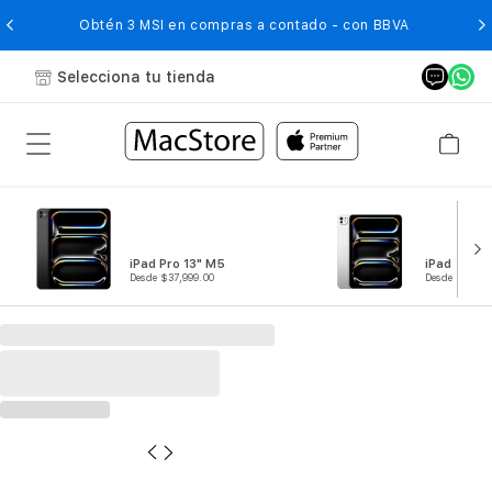
O
Obtén 3 MSI en compras a contado - con BBVA
Selecciona tu tienda
iPad Pro 13" M5
iPad Pro 1
Desde $37,999.00
Desde $29,99