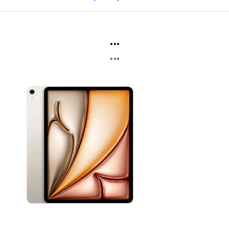
...
...