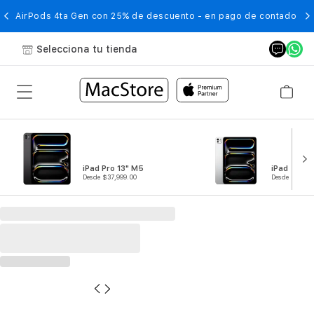
AirPods 4ta Gen con 25% de descuento - en pago de contado
Selecciona tu tienda
iPad Pro 13" M5
iPad Pro 1
Desde $37,999.00
Desde $29,99