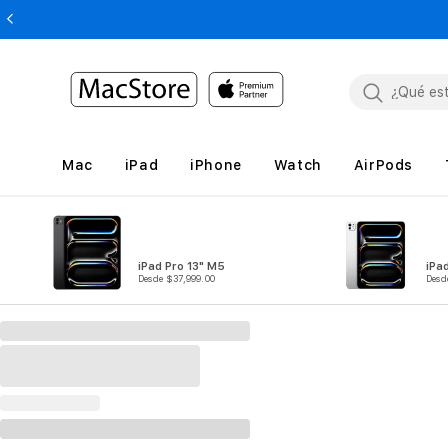
Mac
iPad
iPhone
Watch
AirPods
iPad Pro 13" M5
iPa
Desde $37,999.00
Desd