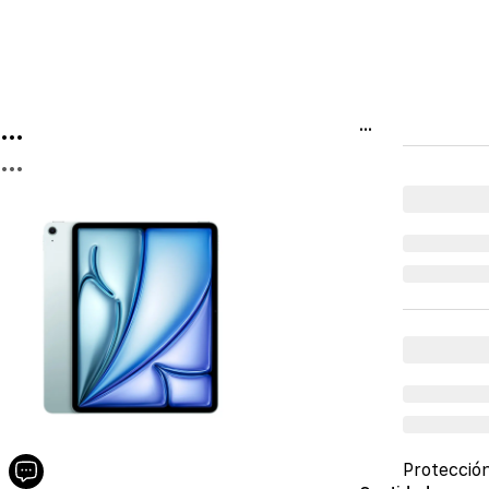
...
...
...
Protecció