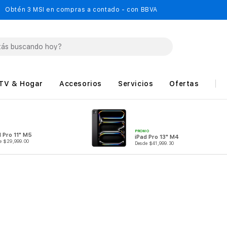
Obtén 3 MSI en compras a contado - con BBVA
TV & Hogar
Accesorios
Servicios
Ofertas
PROMO
d Pro 11" M5
iPad Pro 13" M4
e $29,999.00
Desde $41,999.30