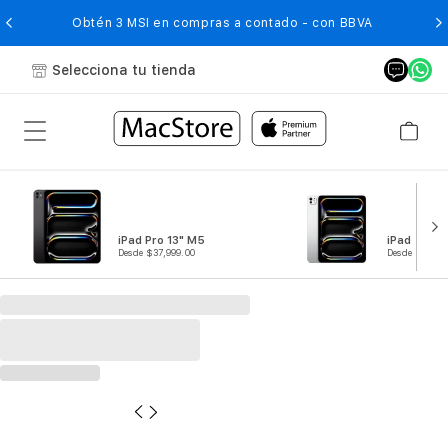
O
Obtén 3 MSI en compras a contado - con BBVA
Selecciona tu tienda
iPad Pro 13" M5
iPad Pro 1
Desde $37,999.00
Desde $29,99