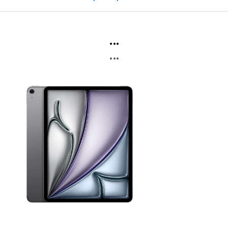
...
...