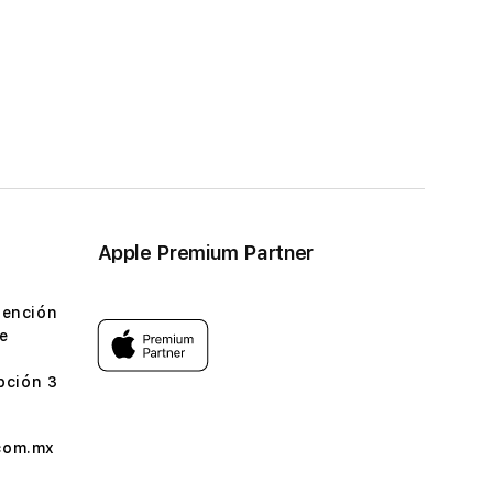
Apple Premium Partner
tención
e
pción 3
com.mx