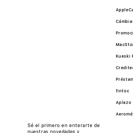
AppleC
Cámbia
Promoc
MacSto
Kueski 
Credite
Présta
fintoc
Aplazo
Aeromé
Sé el primero en enterarte de
nuestras novedades y