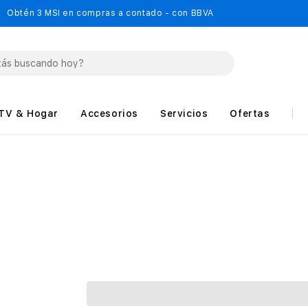
Obtén 3 MSI en compras a contado - con BBVA
TV & Hogar
Accesorios
Servicios
Ofertas