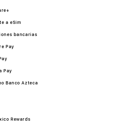
are+
te a eSim
iones bancarias
re Pay
Pay
a Pay
mo Banco Azteca
xico Rewards