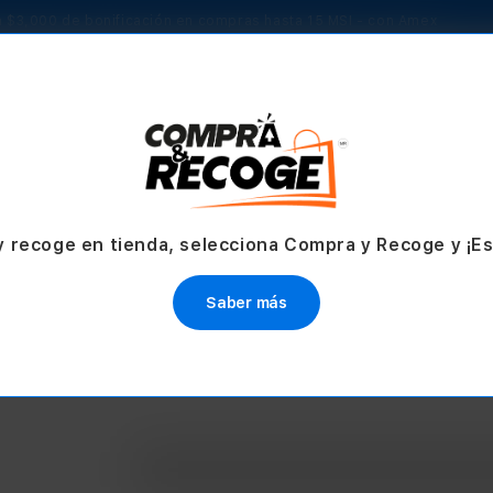
 $3,000 de bonificación en compras hasta 15 MSI - con Amex
TV & Hogar
Accesorios
Servicios
Ofertas
y recoge en tienda, selecciona Compra y Recoge y ¡E
Saber más