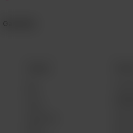
Garantía
Comprar
Servic
Mac
Consult
iPad
Consult
program
iPhone
Servici
Apple Watch
Mac for 
Música