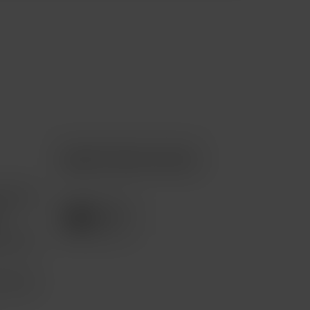
Apple Premium Partner
tención
e
pción 3
com.mx