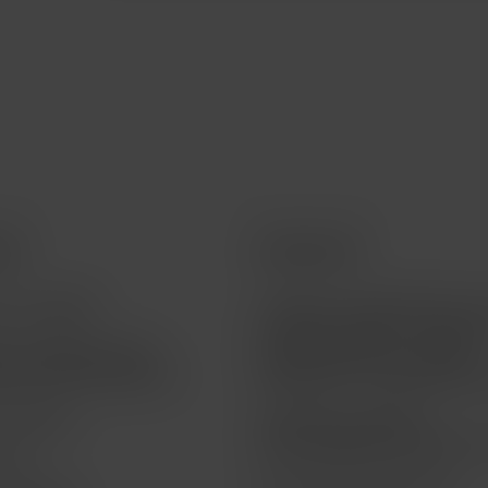
ios
Acerca de
a tu pedido
Teléfono 55 5095 4040 | A
a clientes opción 1 | Soport
a la vigencia de tu
técnico opción 2 | Ventas
a de financiamiento
telefónicas - Empresarial o
o Técnico
Atención a clientes |
atencion@macstoreonline.
life
Facturación electrónica