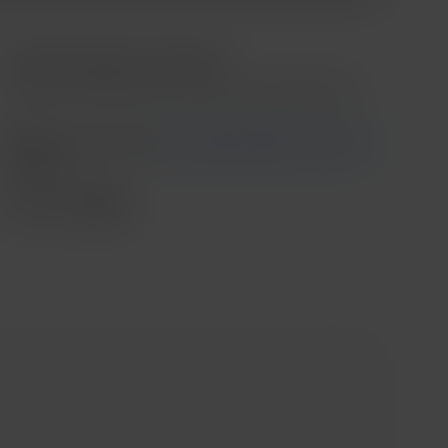
Contado o Meses sin intereses
*Meses sin intereses aplica en compras mínimas de $3,000.00
Recoge en tienda
Ver disponibilidad en tienda
Envío
....
Compartir