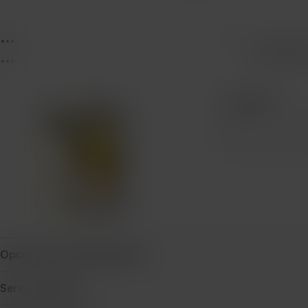
...
...
Protecció
...
Cantidad
Opciones de financiamiento
Servicio técnico