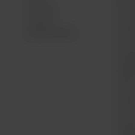
Mac Ge
TV & Hogar
iPad for
Accesorios
iPad Ge
Bundle AWS AirPods
iPhone f
iPhone 
Apple W
Apple 
Trade I
Compra
Punto d
La Mac 
Cámbia