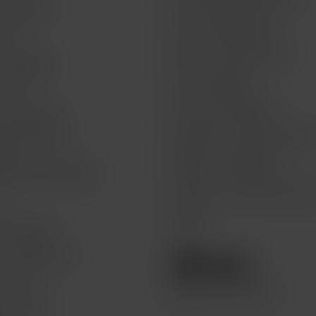
t by BBVA
Acerca de MacStore
 life
Envíos y devoluciones
t by BBVA
Formas de pago
or life
Aviso de privacidad
Get by BBVA
Preguntas frecuentes FAQs
atch for life
Quejas y sugerencias
Watch Get by BBVA
Términos y condiciones del 
n
Legales
 & Recoge
e recolección
lo hace
Compra seminuevos
te a Mac