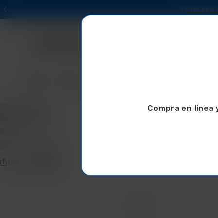
Obtén hasta
Mac
iPad
iPhone
Watch
AirPods
Compra en línea 
Compartir