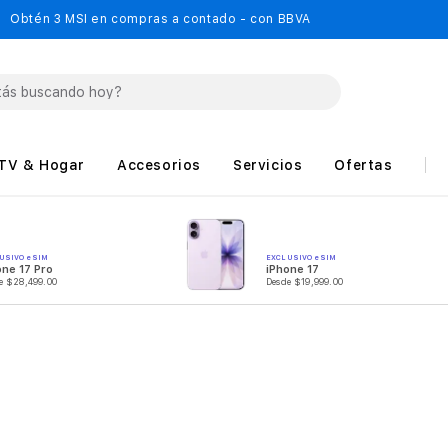
Obtén 3 MSI en compras a contado - con BBVA
TV & Hogar
Accesorios
Servicios
Ofertas
USIVO eSIM
EXCLUSIVO eSIM
one 17 Pro
iPhone 17
e $28,499.00
Desde $19,999.00