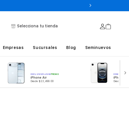
Selecciona tu tienda
Empresas
Sucursales
Blog
Seminuevos
EXCLUSIVO eSIM
PROMO
COMPATIBLE
iPhone Air
iPhone 1
Desde $22,499.00
Desde $12,7