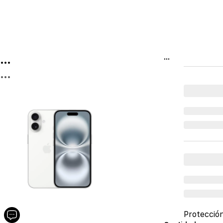
...
...
...
Protecció