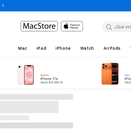
Mac
iPad
iPhone
Watch
AirPods
NUEVO
EXCL
iPhone 17e
iPh
Desde $14,999.00
Desd