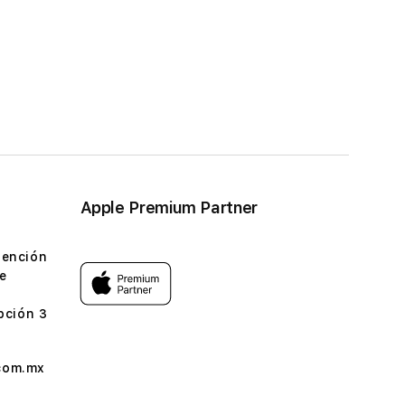
Apple Premium Partner
tención
e
pción 3
com.mx