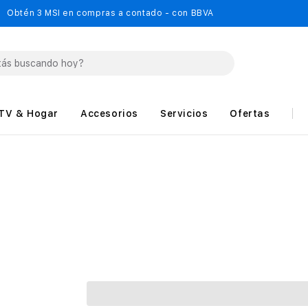
Obtén 3 MSI en compras a contado - con BBVA
TV & Hogar
Accesorios
Servicios
Ofertas