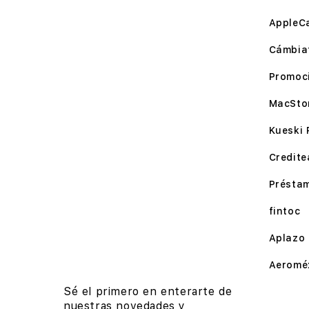
AppleC
Cámbia
Promoc
MacSto
Kueski 
Credite
Présta
fintoc
Aplazo
Aeromé
Sé el primero en enterarte de
nuestras novedades y