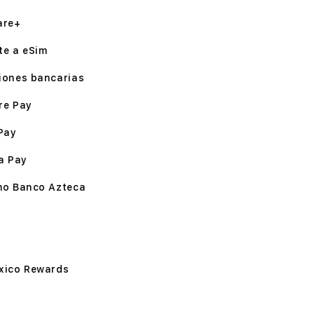
are+
te a eSim
iones bancarias
re Pay
Pay
a Pay
mo Banco Azteca
xico Rewards