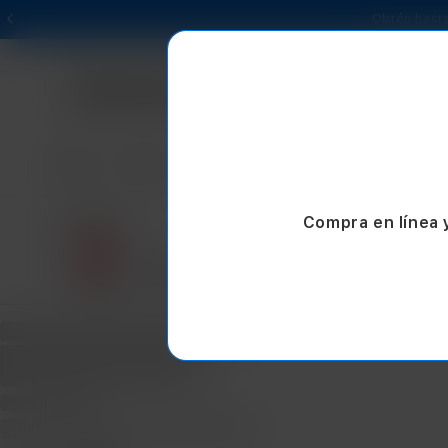
Obtén hasta
Mac
iPad
iPhone
Watch
AirPods
Compra en línea 
NUEVO
EXCL
iPhone 17e
iPh
Desde $14,999.00
Desd