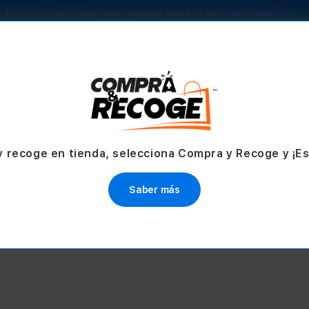
 $3,000 de bonificación en compras hasta 15 MSI - con Amex
TV & Hogar
Accesorios
Servicios
Ofertas
y recoge en tienda, selecciona Compra y Recoge y ¡E
USIVO eSIM
EXCLUSIVO eSIM
one 17 Pro
iPhone 17
Saber más
e $28,499.00
Desde $19,999.00