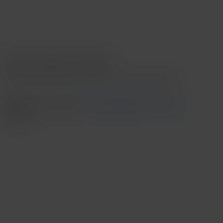
Contado o Meses sin intereses
*Meses sin intereses aplica en compras mínimas de $3,000.00
Recoge en tienda
Ver disponibilidad en tienda
Envío
....