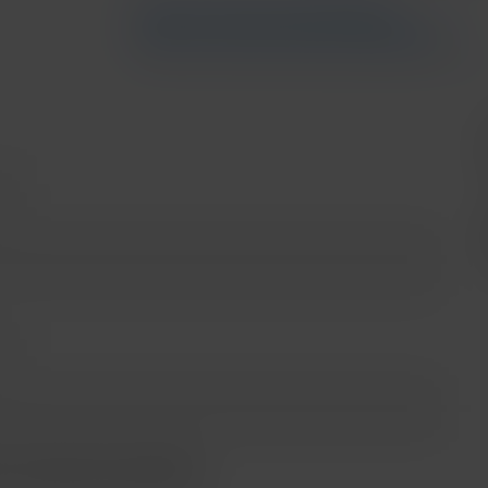
Saber más sobre financiamiento
Saber más sobre bancos participantes
n:
Sin plan de protección