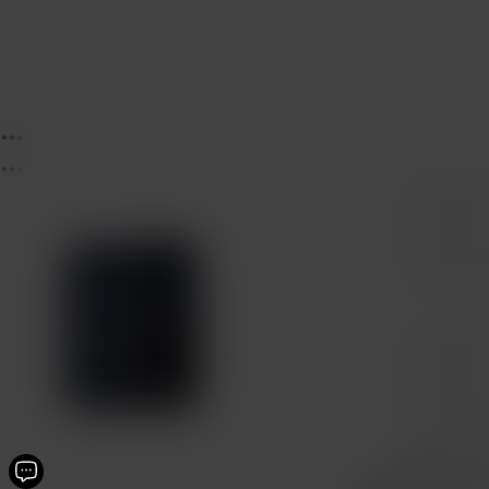
...
...
...
Protecció