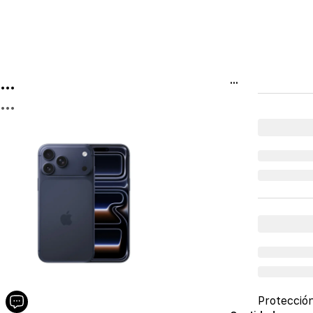
...
...
...
Protecció