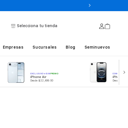
Selecciona tu tienda
Empresas
Sucursales
Blog
Seminuevos
EXCLUSIVO eSIM
PROMO
COMPATIBLE
iPhone Air
iPhone 1
Desde $22,499.00
Desde $12,7