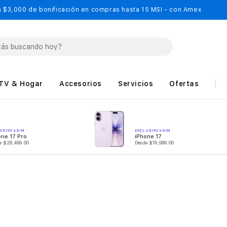
 $3,000 de bonificación en compras hasta 15 MSI - con Amex
TV & Hogar
Accesorios
Servicios
Ofertas
USIVO eSIM
EXCLUSIVO eSIM
one 17 Pro
iPhone 17
e $28,499.00
Desde $19,999.00