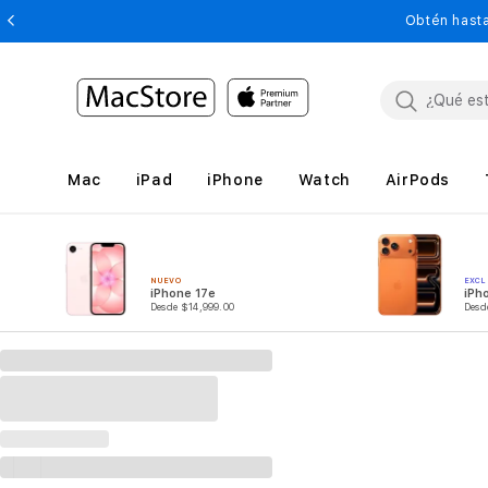
Obtén hasta
Mac
iPad
iPhone
Watch
AirPods
NUEVO
EXCL
iPhone 17e
iPh
Desde $14,999.00
Desd