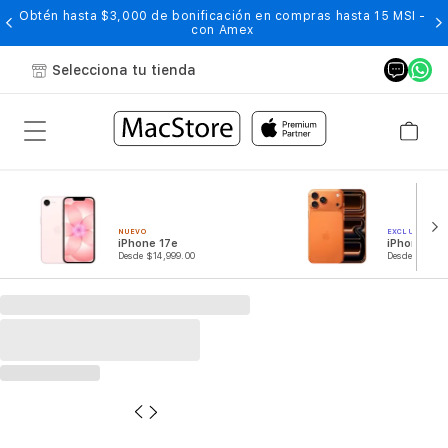
Obtén hasta $3,000 de bonificación en compras hasta 15 MSI -
con Amex
Selecciona tu tienda
NUEVO
EXCLUSIVO eS
iPhone 17e
iPhone 17 
Desde $14,999.00
Desde $28,49