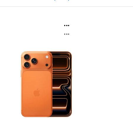
...
...