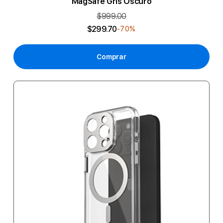
MagSafe Gris Oscuro
$999.00
$299.70
-70%
Comprar