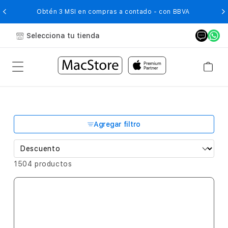
O
Obtén 3 MSI en compras a contado - con BBVA
Selecciona tu tienda
Agregar filtro
1504 productos